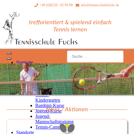
+49 (0)6226 / 42 94 99
info@tennisschulefuchs.de
trefforientiert & spielend einfach
Tennis lernen
Suchen
Startseite
Type 2 or more characters for result
News/Aktionen
Trainingsangebot
Kurse für
Kinder/Jugendliche
Schnupperkurse
Tennis-
Kindergarten
Bambini-Kurse
News / Aktionen
Jugend-Kurse
Jugend-
Mannschaftstraining
TC
Tennis-Camps
Standorte
B