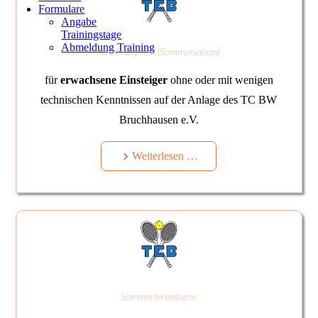
Formulare
Br
Angabe
e.V
Trainingstage
Abmeldung Training
Tennis-Express (Sommersaison)
für
erwachsene Einsteiger
ohne oder mit wenigen
technischen Kenntnissen auf der Anlage des TC BW
Bruchhausen e.V.
Weiterlesen …
Sommerferienkurse