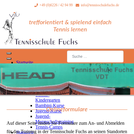
+49 (0)6226 / 42 94 99
info@tennisschulefuchs.de
trefforientiert & spielend einfach
Tennis lernen
Suchen
Startseite
Type 2 or more characters for result
News/Aktionen
Trainingsangebot
Kurse für
Kinder/Jugendliche
Schnupperkurse
Tennis-
Kindergarten
Bambini-Kurse
Onlineformulare
Jugend-Kurse
Jugend-
Mannschaftstraining
Auf dieser Seite finden Sie Formulare zum An- und Abmelden
Tennis-Camps
für das Training in der Tennisschule Fuchs an seinen Standorten
Standorte