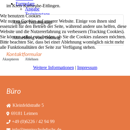
Formulare
im Kreis Karlsruhe-Ettlingen.
Angabe
Trainingstage
Wir benutzen Cookies
Abmeldung Training
Wir nutzen Cookies auf unserer Website. Einige von ihnen sind
Angabe Trainingstage
essenziell für den Betrieb der Seite, während andere uns helfen, diese
Website und die Nutzererfahrung zu verbessern (Tracking Cookies).
Sie können selbst entscheiden, ob Sie die Cookies zulassen möchten.
Abmeldung vom Training
Bitte beachten Sie, dass bei einer Ablehnung womöglich nicht mehr
alle Funktionalitäten der Seite zur Verfügung stehen.
Kontaktformular
Akzeptieren
Ablehnen
Weitere Informationen
|
Impressum
Büro
Kleinfeldstraße 5
69181 Leimen
+49 (0)6226 / 42 94 99
info@tennisschulefuchs.de